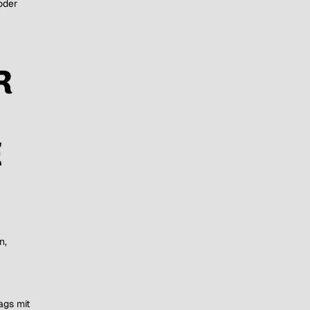
oder
R
E
n,
ags mit