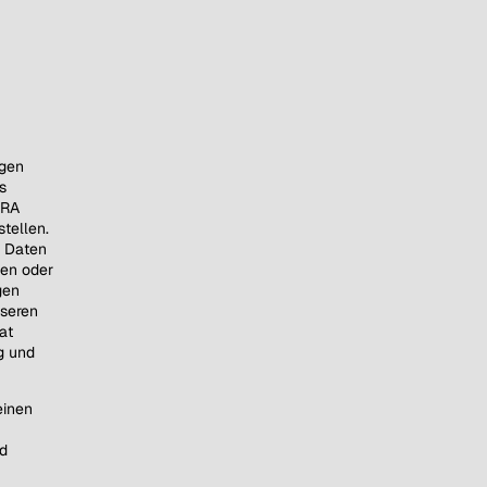
igen
s
IRA
stellen.
e Daten
zen oder
gen
nseren
at
g und
einen
d