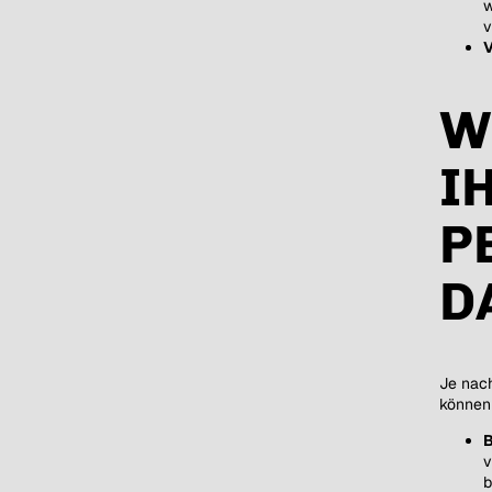
w
v
V
W
I
P
D
Je nach
können
B
v
b