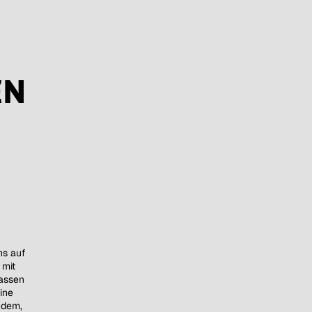
EN
ns auf
 mit
assen
ine
hdem,