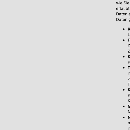
wie Sie
erlaubt
Daten e
Daten 
K
L
F
Z
Z
K
K
T
i
z
T
K
K
K
G
N
N
m
i