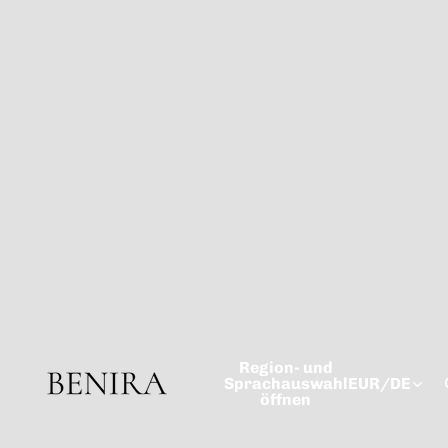
Region- und
Sprachauswahl
EUR
/
DE
öffnen