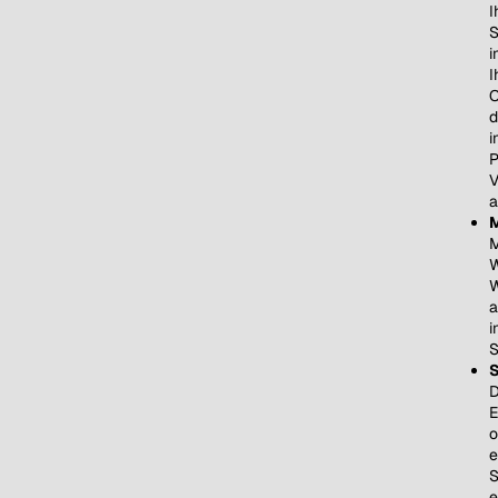
I
S
i
I
O
d
i
P
V
a
M
M
W
W
a
i
S
S
D
E
o
e
S
e