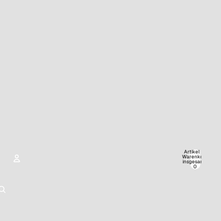
Artikel im
Warenkorb
insgesamt:
0
KONTO
Andere Anmeldeoptionen
Bestellungen
Profil