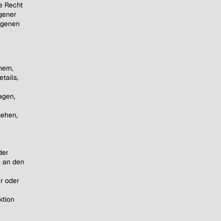
e Recht
gener
ogenen
mern,
tails,
agen,
sehen,
der
e an den
r oder
.
ktion