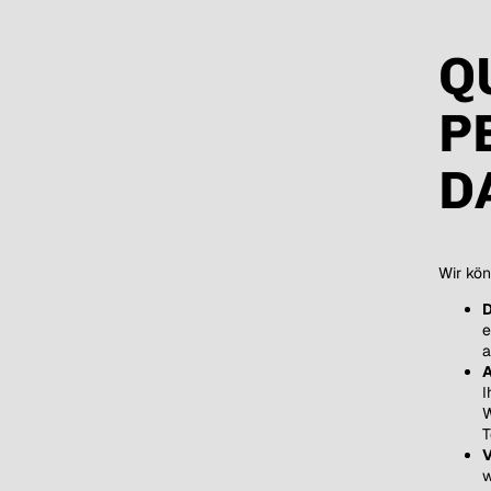
Q
P
D
Wir kön
D
e
a
A
I
W
T
V
w