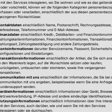
 mit den Services interagieren, wo Sie wohnen und wie es das geltend
 oder vorschreibt, können wir die folgenden Kategorien personenbezo
rfassen oder verarbeiten, einschließlich der aus diesen personenbez
gezogenen Rückschlüsse:
ontaktdaten
einschließlich Name, Postanschrift, Rechnungsadresse,
ieferadresse, Telefonnummer und E-Mail-Adresse.
inanzdaten
einschließlich Kredit-, Debitkarten- und Finanzkontonum
ahlungskarteninformationen, Finanzkontoinformationen, Transaktionsde
ahlungsart, Zahlungsbestätigung und andere Zahlungsdetails.
ontoinformationen
darunter Benutzername, Passwort, Sicherheitsfr
onfigurationen und Einstellungen.
ransaktionsinformationen
einschließlich der Artikel, die Sie sich an
n den Warenkorb legen, auf die Wunschliste setzen oder kaufen,
urückgeben, umtauschen oder stornieren, sowie Ihre vergangenen
ransaktionen.
ommunikation mit uns
einschließlich der Informationen, die Sie bei 
ommunikation mit uns angeben, beispielsweise wenn Sie eine Anfrag
undensupport senden.
eräteinformationen
einschließlich Informationen über Gerät, Browse
etzwerkverbindung, IP-Adresse und andere eindeutige Identifikatoren
utzungsinformationen
einschließlich Informationen über Ihre Intera
it den Services, auch darüber, wie und wann Sie mit den Services
nteragieren oder sie durchsuchen.