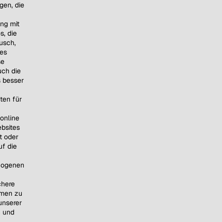
gen, die
ng mit
s, die
usch,
nes
se
uch die
 besser
ten für
online
bsites
t oder
uf die
zogenen
chere
hmen zu
unserer
n und