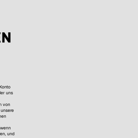
EN
Konto
der uns
m von
 unsere
hen
 wenn
ren, und