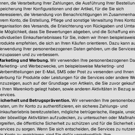
hnen, die Verarbeitung Ihrer Zahlungen, die Ausführung Ihrer Bestellun
peicherung Ihrer Konfigurationen und der Artikel, für die Sie sich
nteressieren, die Versendung von Benachrichtigungen im Zusammenha
hrem Konto, die Erstellung, Pflege und sonstige Verwaltung Ihres Konto
rganisation des Versands, die Erleichterung von Rückgaben und Umta
ie Möglichkeit, dass Sie Bewertungen abgeben, und die Schaffung ei
ndividuellen Einkaufserlebnisses für Sie, indem wir Ihnen beispielswei
rodukte empfehlen, die sich an Ihren Käufen orientieren. Dazu kann a
erwendung Ihrer personenbezogenen Daten gehören, um die Services
nzupassen und zu verbessern.
arketing und Werbung.
Wir verwenden Ihre personenbezogenen Da
arketing- und Werbezwecke, um beispielsweise Marketing- und
erbemitteilungen per E-Mail, SMS oder Post zu versenden und Ihnen 
erbung für Produkte oder Leistungen für die Services oder andere We
nzuzeigen, auch auf der Grundlage von Artikeln, die Sie zuvor gekauf
n Ihren Warenkorb gelegt haben, sowie anderen Aktivitäten in Bezug a
ervices.
icherheit und Betrugsprävention.
Wir verwenden Ihre personenbe
aten, um Ihr Konto zu authentifizieren, ein sicheres Zahlungs- und
inkaufserlebnis bereitzustellen, mögliche betrügerische, illegale, unsi
der böswillige Aktivitäten aufzudecken, zu untersuchen oder Maßna
rgreifen, die öffentliche Sicherheit zu schützen und für die Sicherheit 
ervices zu sorgen. Wenn Sie sich entscheiden, die Services zu nutze
in Konto zu registrieren, sind Sie dafür verantwortlich, Ihre