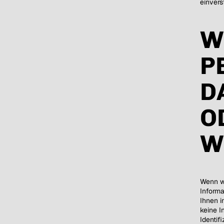
einvers
W
P
D
O
W
Wenn wi
Informa
Ihnen 
keine I
Identif